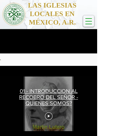
LAS IGLESIAS
LOCALES EN
MÉXICO, A.R.
01 - INTRODUCCION AL
RECOBRO DEL SEÑOR -
QUIENES SOMOS?