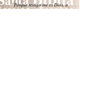
“Porque testigo me es Dios, a
quien sirvo en mi espíritu..."
(Rom. 1:9)
"Al Señor no le interesa cuantas cosas haga
para Él, al final si lo hago por mi mismo, no
cuenta, al Señor le interesa más que pase
tiempo en su presencia, buscándole en todo
momento..."
Conocer más