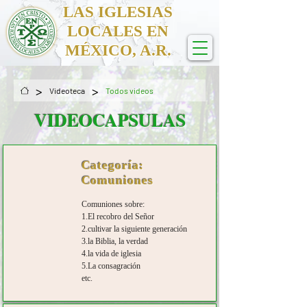
LAS IGLESIAS
LOCALES EN
MÉXICO, A.R.
>
>
Videoteca
Todos videos
VIDEOCAPSULAS
Categoría:
Comuniones
Comuniones sobre:
1.El recobro del Señor
2.cultivar la siguiente generación
3.la Biblia, la verdad
4.la vida de iglesia
5.La consagración
etc.