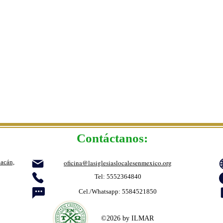
Contáctanos:
:
acán,
oficina@lasiglesiaslocalesenmexico.org
Tel: 5552364840
Cel./Whatsapp: 5584521850
©2026 by ILMAR